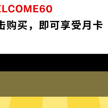
加密，为您的数据安全保驾护航。
油管加速器默认启用
安全。
保护您的IP地
 app和服务。不论你是工
保护您的IP地址以及
踪。
在线客服
何登录历史，网络活动，DNS
油管加速器的真人在线
的信息。
助。您也可以到我们
局模式
只有内存的无
断需要加速的网络流量，并为其
油管加速器采用无硬
量，比如百度或者美团，则使用
硬盘内。无硬盘服务
有流量都走油管加速器。