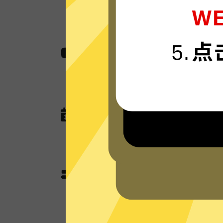
油管加速器采用卓越的AES 256位
无国界内容
使用油管加速器助您快速访问各种网站,
作，娱乐看视频还是玩游戏。
无任何网络或连接记录
油管加速器现在没有未来也不会记录任
查询，以及任何可以用于识别跟踪您
油管加速器分流模式和全
油管加速器独有的分流模式会智能判
使用加速功能；不需要加速的本地流
本地网络来优化网速。全局模式则所