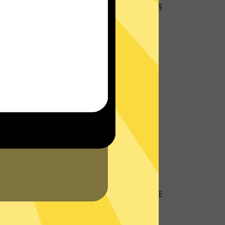
超强数据防泄漏机制，保护您的个人隐私和网络
址
地理位置信息，防止个人数据以及网络活动跟
客服将会在网站或者App内为您提供实时帮
的
支持中心
查看常见问题。
硬盘服务器
盘服务器技术，所有数据仅在内存中，不存储在
器再次确保您的隐私数据不被存储。