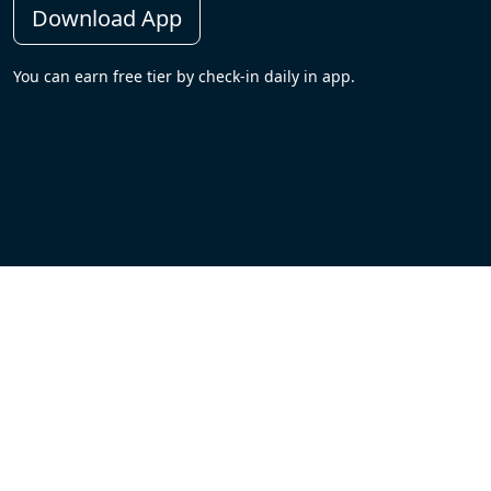
Download App
You can earn free tier by check-in daily in app.
Footer
Blogs